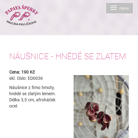
Toggle
menu
navigation
NÁUŠNICE - HNĚDÉ SE ZLATEM
Cena: 190 Kč
skl. číslo: ED0036
Náušnice z fimo hmoty,
hnědé se zlatým lemem.
Délka 3,5 cm, afroháček
ocel.